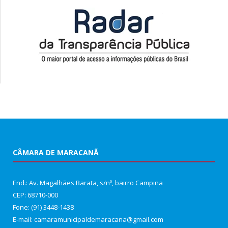
CÂMARA DE MARACANÃ
End.: Av. Magalhães Barata, s/nº, bairro Campina
CEP: 68710-000
Fone: (91) 3448-1438
E-mail: camaramunicipaldemaracana@gmail.com