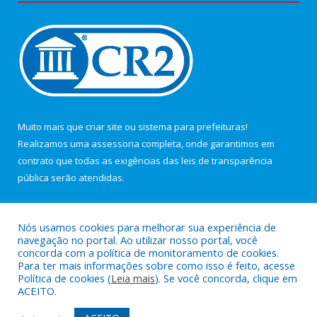
Muito mais que
criar site
ou
sistema para prefeituras
!
Realizamos uma
assessoria
completa, onde garantimos em
contrato que todas as exigências das
leis de transparência
pública
serão atendidas.
Conheça o
PNTP
e o
Radar da Transparência Pública
Nós usamos cookies para melhorar sua experiência de
navegação no portal. Ao utilizar nosso portal, você
concorda com a política de monitoramento de cookies.
Para ter mais informações sobre como isso é feito, acesse
Política de cookies (
Leia mais
). Se você concorda, clique em
Todos os direitos reservados a Câmara Municipal de Maracanã.
ACEITO.
Mapa do Site
Acessar Área Administrativa