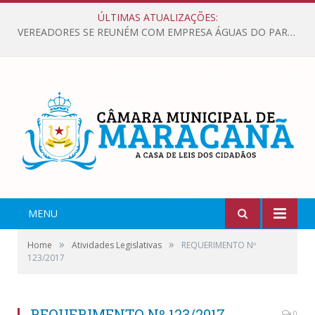
ÚLTIMAS ATUALIZAÇÕES:
VEREADORES SE REUNÉM COM EMPRESA ÁGUAS DO PARÁ, PARA APRESENTAR REIVINDICAÇÕES E MELHORIAS NA QUALIDADE DOS SERVIÇOS OFERECIDOS Á POPULAÇÃO.
MENU
»
»
Home
Atividades Legislativas
REQUERIMENTO Nº
123/2017
REQUERIMENTO Nº 123/2017
0