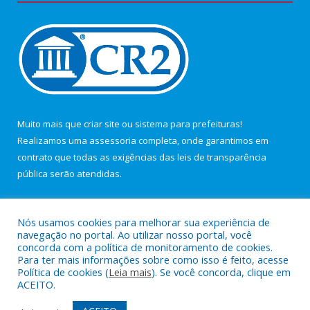
Muito mais que
criar site
ou
sistema para prefeituras
!
Realizamos uma
assessoria
completa, onde garantimos em
contrato que todas as exigências das
leis de transparência
pública
serão atendidas.
Conheça o
PNTP
e o
Radar da Transparência Pública
Nós usamos cookies para melhorar sua experiência de
navegação no portal. Ao utilizar nosso portal, você
concorda com a política de monitoramento de cookies.
Para ter mais informações sobre como isso é feito, acesse
Política de cookies (
Leia mais
). Se você concorda, clique em
Todos os direitos reservados a Câmara Municipal de Maracanã.
ACEITO.
Mapa do Site
Acessar Área Administrativa