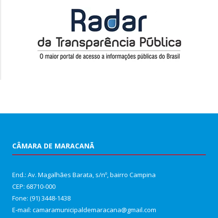
CÂMARA DE MARACANÃ
End.: Av. Magalhães Barata, s/nº, bairro Campina
CEP: 68710-000
Fone: (91) 3448-1438
E-mail: camaramunicipaldemaracana@gmail.com