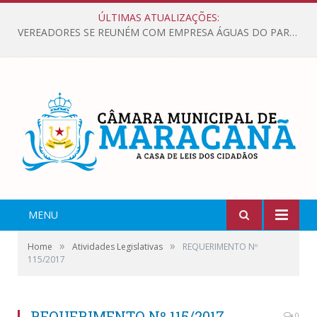
ÚLTIMAS ATUALIZAÇÕES:
VEREADORES SE REUNÉM COM EMPRESA ÁGUAS DO PARÁ, PARA APRESENTAR REIVINDICAÇÕES E MELHORIAS NA QUALIDADE DOS SERVIÇOS OFERECIDOS Á POPULAÇÃO.
MENU
»
»
Home
Atividades Legislativas
REQUERIMENTO Nº
115/2017
REQUERIMENTO Nº 115/2017
0