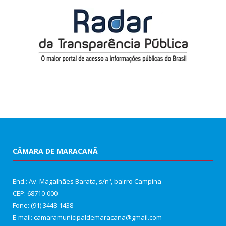
CÂMARA DE MARACANÃ
End.: Av. Magalhães Barata, s/nº, bairro Campina
CEP: 68710-000
Fone: (91) 3448-1438
E-mail: camaramunicipaldemaracana@gmail.com