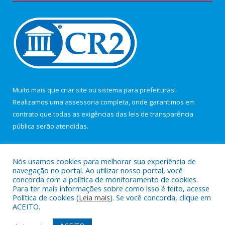
Muito mais que
criar site
ou
sistema para prefeituras
!
Realizamos uma
assessoria
completa, onde garantimos em
contrato que todas as exigências das
leis de transparência
pública
serão atendidas.
Conheça o
PNTP
e o
Radar da Transparência Pública
Nós usamos cookies para melhorar sua experiência de
navegação no portal. Ao utilizar nosso portal, você
concorda com a política de monitoramento de cookies.
Para ter mais informações sobre como isso é feito, acesse
Política de cookies (
Leia mais
). Se você concorda, clique em
Todos os direitos reservados a Câmara Municipal de Maracanã.
ACEITO.
Mapa do Site
Acessar Área Administrativa