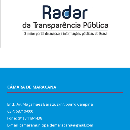
CÂMARA DE MARACANÃ
End.: Av. Magalhães Barata, s/nº, bairro Campina
CEP: 68710-000
Fone: (91) 3448-1438
E-mail: camaramunicipaldemaracana@gmail.com