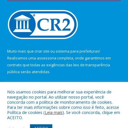
Muito mais que
criar site
ou
sistema para prefeituras
!
Realizamos uma
assessoria
completa, onde garantimos em
contrato que todas as exigências das
leis de transparência
pública
serão atendidas.
Conheça o
PNTP
e o
Radar da Transparência Pública
Nós usamos cookies para melhorar sua experiência de
navegação no portal. Ao utilizar nosso portal, você
concorda com a política de monitoramento de cookies.
Para ter mais informações sobre como isso é feito, acesse
Política de cookies (
Leia mais
). Se você concorda, clique em
Todos os direitos reservados a Câmara Municipal de Maracanã.
ACEITO.
Mapa do Site
Acessar Área Administrativa