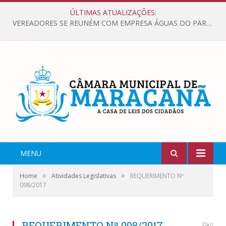
ÚLTIMAS ATUALIZAÇÕES:
VEREADORES SE REUNÉM COM EMPRESA ÁGUAS DO PARÁ, PARA APRESENTAR REIVINDICAÇÕES E MELHORIAS NA QUALIDADE DOS SERVIÇOS OFERECIDOS Á POPULAÇÃO.
MENU
»
»
Home
Atividades Legislativas
REQUERIMENTO Nº
098/2017
REQUERIMENTO Nº 098/2017
0