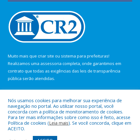
Muito mais que
criar site
ou
sistema para prefeituras
!
Realizamos uma
assessoria
completa, onde garantimos em
contrato que todas as exigências das
leis de transparência
pública
serão atendidas.
Conheça o
PNTP
e o
Radar da Transparência Pública
Nós usamos cookies para melhorar sua experiência de
navegação no portal. Ao utilizar nosso portal, você
concorda com a política de monitoramento de cookies.
Para ter mais informações sobre como isso é feito, acesse
Política de cookies (
Leia mais
). Se você concorda, clique em
Todos os direitos reservados a Câmara Municipal de Maracanã.
ACEITO.
Mapa do Site
Acessar Área Administrativa