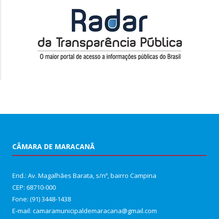
CÂMARA DE MARACANÃ
End.: Av. Magalhães Barata, s/nº, bairro Campina
CEP: 68710-000
Fone: (91) 3448-1438
E-mail: camaramunicipaldemaracana@gmail.com