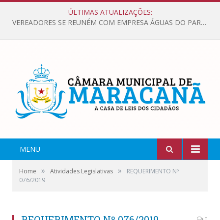
ÚLTIMAS ATUALIZAÇÕES:
VEREADORES SE REUNÉM COM EMPRESA ÁGUAS DO PARÁ, PARA APRESENTAR REIVINDICAÇÕES E MELHORIAS NA QUALIDADE DOS SERVIÇOS OFERECIDOS Á POPULAÇÃO.
MENU
»
»
Home
Atividades Legislativas
REQUERIMENTO Nº
076/2019
REQUERIMENTO Nº 076/2019
0