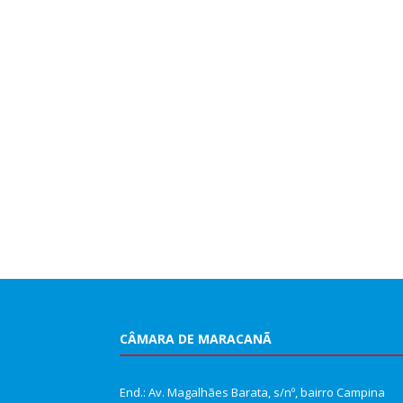
CÂMARA DE MARACANÃ
End.: Av. Magalhães Barata, s/nº, bairro Campina