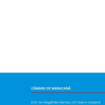
CÂMARA DE MARACANÃ
End.: Av. Magalhães Barata, s/nº, bairro Campina