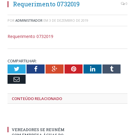
Requerimento 0732019
0
POR
ADMINISTRADOR
EM
3 DE DEZEMBRO DE 2019
Requerimento 0732019
COMPARTILHAR:
Twitter
Facebook
Google+
Pinterest
LinkedIn
Tumblr
Email
CONTEÚDO RELACIONADO
VEREADORES SE REUNÉM