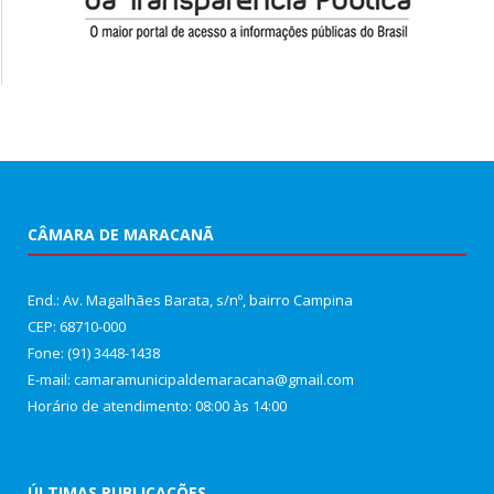
CÂMARA DE MARACANÃ
End.: Av. Magalhães Barata, s/nº, bairro Campina
CEP: 68710-000
Fone: (91) 3448-1438
E-mail: camaramunicipaldemaracana@gmail.com
Horário de atendimento: 08:00 às 14:00
ÚLTIMAS PUBLICAÇÕES