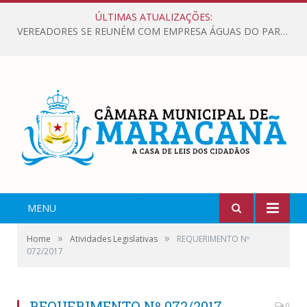
ÚLTIMAS ATUALIZAÇÕES:
VEREADORES SE REUNÉM COM EMPRESA ÁGUAS DO PARÁ, PARA APRESENTAR REIVINDICAÇÕES E MELHORIAS NA QUALIDADE DOS SERVIÇOS OFERECIDOS Á POPULAÇÃO.
MENU
»
»
Home
Atividades Legislativas
REQUERIMENTO Nº
072/2017
REQUERIMENTO Nº 072/2017
0