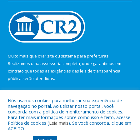
Muito mais que
criar site
ou
sistema para prefeituras
!
Realizamos uma
assessoria
completa, onde garantimos em
contrato que todas as exigências das
leis de transparência
pública
serão atendidas.
Conheça o
PNTP
e o
Radar da Transparência Pública
Nós usamos cookies para melhorar sua experiência de
navegação no portal. Ao utilizar nosso portal, você
concorda com a política de monitoramento de cookies.
Para ter mais informações sobre como isso é feito, acesse
Política de cookies (
Leia mais
). Se você concorda, clique em
Todos os direitos reservados a Câmara Municipal de Maracanã.
ACEITO.
Mapa do Site
Acessar Área Administrativa