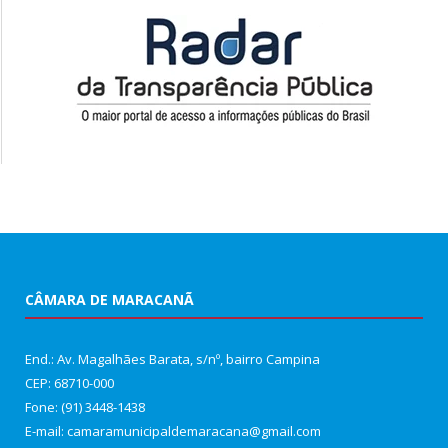
CÂMARA DE MARACANÃ
End.: Av. Magalhães Barata, s/nº, bairro Campina
CEP: 68710-000
Fone: (91) 3448-1438
E-mail: camaramunicipaldemaracana@gmail.com