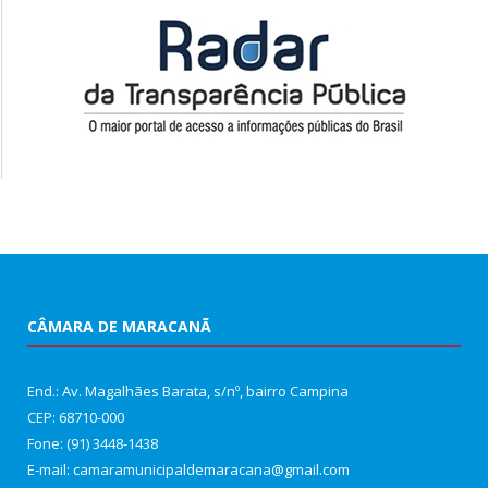
CÂMARA DE MARACANÃ
End.: Av. Magalhães Barata, s/nº, bairro Campina
CEP: 68710-000
Fone: (91) 3448-1438
E-mail: camaramunicipaldemaracana@gmail.com