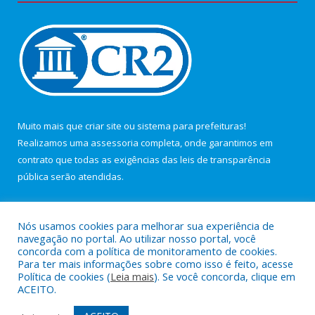
Muito mais que
criar site
ou
sistema para prefeituras
!
Realizamos uma
assessoria
completa, onde garantimos em
contrato que todas as exigências das
leis de transparência
pública
serão atendidas.
Conheça o
PNTP
e o
Radar da Transparência Pública
Nós usamos cookies para melhorar sua experiência de
navegação no portal. Ao utilizar nosso portal, você
concorda com a política de monitoramento de cookies.
Para ter mais informações sobre como isso é feito, acesse
Política de cookies (
Leia mais
). Se você concorda, clique em
Todos os direitos reservados a Câmara Municipal de Maracanã.
ACEITO.
Mapa do Site
Acessar Área Administrativa