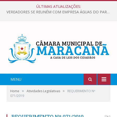
ÚLTIMAS ATUALIZAÇÕES:
VEREADORES SE REUNÉM COM EMPRESA ÁGUAS DO PARÁ, PARA APRESENTAR REIVINDICAÇÕES E MELHORIAS NA QUALIDADE DOS SERVIÇOS OFERECIDOS Á POPULAÇÃO.
MENU
»
»
Home
Atividades Legislativas
REQUERIMENTO Nº
071/2019
REQUERIMENTO Nº 071/2019
0