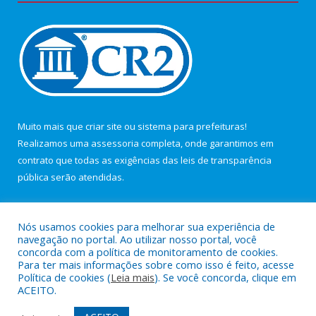
Muito mais que
criar site
ou
sistema para prefeituras
!
Realizamos uma
assessoria
completa, onde garantimos em
contrato que todas as exigências das
leis de transparência
pública
serão atendidas.
Conheça o
PNTP
e o
Radar da Transparência Pública
Nós usamos cookies para melhorar sua experiência de
navegação no portal. Ao utilizar nosso portal, você
concorda com a política de monitoramento de cookies.
Para ter mais informações sobre como isso é feito, acesse
Política de cookies (
Leia mais
). Se você concorda, clique em
Todos os direitos reservados a Câmara Municipal de Maracanã.
ACEITO.
Mapa do Site
Acessar Área Administrativa