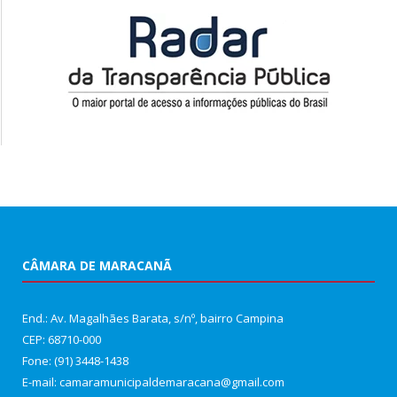
CÂMARA DE MARACANÃ
End.: Av. Magalhães Barata, s/nº, bairro Campina
CEP: 68710-000
Fone: (91) 3448-1438
E-mail: camaramunicipaldemaracana@gmail.com