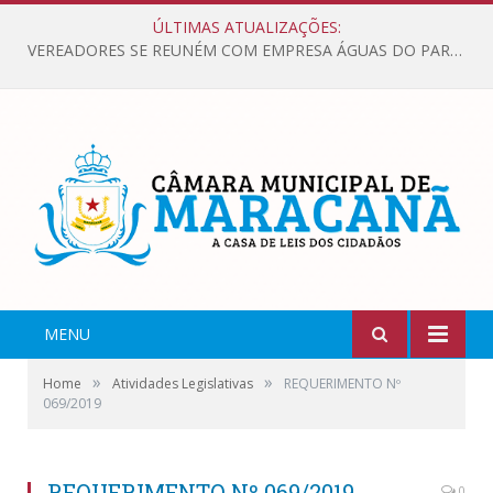
ÚLTIMAS ATUALIZAÇÕES:
VEREADORES SE REUNÉM COM EMPRESA ÁGUAS DO PARÁ, PARA APRESENTAR REIVINDICAÇÕES E MELHORIAS NA QUALIDADE DOS SERVIÇOS OFERECIDOS Á POPULAÇÃO.
MENU
»
»
Home
Atividades Legislativas
REQUERIMENTO Nº
069/2019
REQUERIMENTO Nº 069/2019
0