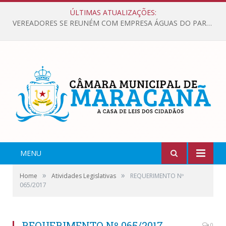
ÚLTIMAS ATUALIZAÇÕES:
VEREADORES SE REUNÉM COM EMPRESA ÁGUAS DO PARÁ, PARA APRESENTAR REIVINDICAÇÕES E MELHORIAS NA QUALIDADE DOS SERVIÇOS OFERECIDOS Á POPULAÇÃO.
MENU
»
»
Home
Atividades Legislativas
REQUERIMENTO Nº
065/2017
REQUERIMENTO Nº 065/2017
0