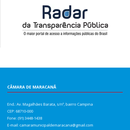
CÂMARA DE MARACANÃ
End.: Av. Magalhães Barata, s/nº, bairro Campina
CEP: 68710-000
Fone: (91) 3448-1438
E-mail: camaramunicipaldemaracana@gmail.com