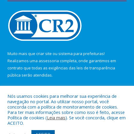
Muito mais que
criar site
ou
sistema para prefeituras
!
Realizamos uma
assessoria
completa, onde garantimos em
contrato que todas as exigências das
leis de transparência
pública
serão atendidas.
Conheça o
PNTP
e o
Radar da Transparência Pública
Nós usamos cookies para melhorar sua experiência de
navegação no portal. Ao utilizar nosso portal, você
concorda com a política de monitoramento de cookies.
Para ter mais informações sobre como isso é feito, acesse
Política de cookies (
Leia mais
). Se você concorda, clique em
Todos os direitos reservados a Câmara Municipal de Maracanã.
ACEITO.
Mapa do Site
Acessar Área Administrativa