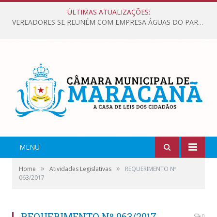
ÚLTIMAS ATUALIZAÇÕES:
VEREADORES SE REUNÉM COM EMPRESA ÁGUAS DO PARÁ, PARA APRESENTAR REIVINDICAÇÕES E MELHORIAS NA QUALIDADE DOS SERVIÇOS OFERECIDOS Á POPULAÇÃO.
MENU
»
»
Home
Atividades Legislativas
REQUERIMENTO Nº
063/2017
REQUERIMENTO Nº 063/2017
0