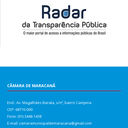
CÂMARA DE MARACANÃ
End.: Av. Magalhães Barata, s/nº, bairro Campina
CEP: 68710-000
Fone: (91) 3448-1438
E-mail: camaramunicipaldemaracana@gmail.com