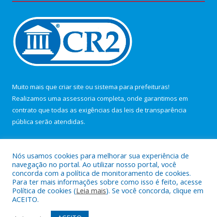
Muito mais que
criar site
ou
sistema para prefeituras
!
Realizamos uma
assessoria
completa, onde garantimos em
contrato que todas as exigências das
leis de transparência
pública
serão atendidas.
Conheça o
PNTP
e o
Radar da Transparência Pública
Nós usamos cookies para melhorar sua experiência de
navegação no portal. Ao utilizar nosso portal, você
concorda com a política de monitoramento de cookies.
Para ter mais informações sobre como isso é feito, acesse
Política de cookies (
Leia mais
). Se você concorda, clique em
Todos os direitos reservados a Câmara Municipal de Maracanã.
ACEITO.
Mapa do Site
Acessar Área Administrativa