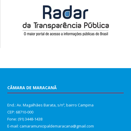
CÂMARA DE MARACANÃ
End.: Av. Magalhães Barata, s/nº, bairro Campina
CEP: 68710-000
Fone: (91) 3448-1438
E-mail: camaramunicipaldemaracana@gmail.com