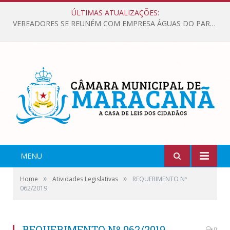
ÚLTIMAS ATUALIZAÇÕES:
VEREADORES SE REUNÉM COM EMPRESA ÁGUAS DO PARÁ, PARA APRESENTAR REIVINDICAÇÕES E MELHORIAS NA QUALIDADE DOS SERVIÇOS OFERECIDOS Á POPULAÇÃO.
MENU
»
»
Home
Atividades Legislativas
REQUERIMENTO Nº
062/2019
REQUERIMENTO Nº 062/2019
0