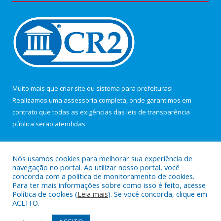
Muito mais que
criar site
ou
sistema para prefeituras
!
Realizamos uma
assessoria
completa, onde garantimos em
contrato que todas as exigências das
leis de transparência
pública
serão atendidas.
Conheça o
PNTP
e o
Radar da Transparência Pública
Nós usamos cookies para melhorar sua experiência de
navegação no portal. Ao utilizar nosso portal, você
concorda com a política de monitoramento de cookies.
Para ter mais informações sobre como isso é feito, acesse
Política de cookies (
Leia mais
). Se você concorda, clique em
Todos os direitos reservados a Câmara Municipal de Maracanã.
ACEITO.
Mapa do Site
Acessar Área Administrativa