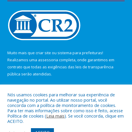
Muito mais que
criar site
ou
sistema para prefeituras
!
Realizamos uma
assessoria
completa, onde garantimos em
contrato que todas as exigências das
leis de transparência
pública
serão atendidas.
Conheça o
PNTP
e o
Radar da Transparência Pública
Nós usamos cookies para melhorar sua experiência de
navegação no portal. Ao utilizar nosso portal, você
concorda com a política de monitoramento de cookies.
Para ter mais informações sobre como isso é feito, acesse
Política de cookies (
Leia mais
). Se você concorda, clique em
Todos os direitos reservados a Câmara Municipal de Maracanã.
ACEITO.
Mapa do Site
Acessar Área Administrativa