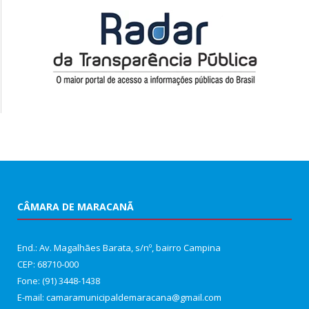
CÂMARA DE MARACANÃ
End.: Av. Magalhães Barata, s/nº, bairro Campina
CEP: 68710-000
Fone: (91) 3448-1438
E-mail: camaramunicipaldemaracana@gmail.com