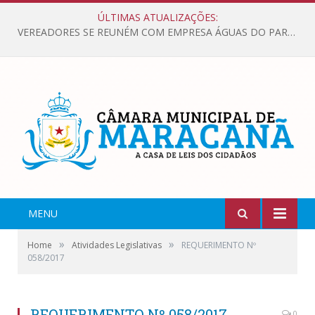
ÚLTIMAS ATUALIZAÇÕES:
VEREADORES SE REUNÉM COM EMPRESA ÁGUAS DO PARÁ, PARA APRESENTAR REIVINDICAÇÕES E MELHORIAS NA QUALIDADE DOS SERVIÇOS OFERECIDOS Á POPULAÇÃO.
MENU
»
»
Home
Atividades Legislativas
REQUERIMENTO Nº
058/2017
REQUERIMENTO Nº 058/2017
0