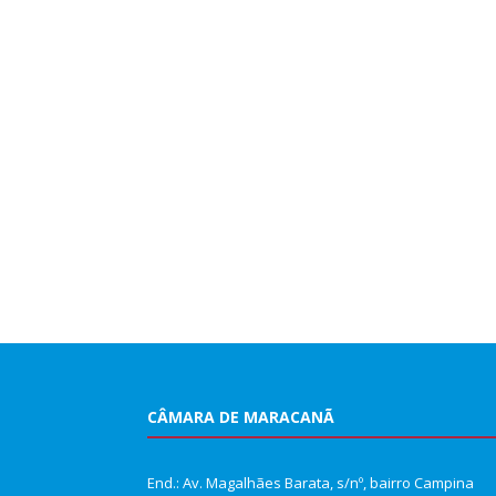
CÂMARA DE MARACANÃ
End.: Av. Magalhães Barata, s/nº, bairro Campina