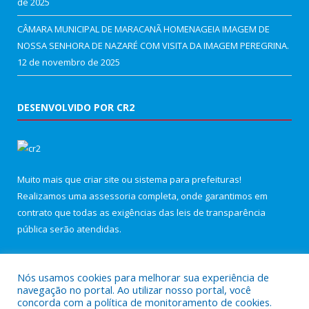
de 2025
CÂMARA MUNICIPAL DE MARACANÃ HOMENAGEIA IMAGEM DE
NOSSA SENHORA DE NAZARÉ COM VISITA DA IMAGEM PEREGRINA.
12 de novembro de 2025
DESENVOLVIDO POR CR2
Muito mais que
criar site
ou
sistema para prefeituras
!
Realizamos uma
assessoria
completa, onde garantimos em
contrato que todas as exigências das
leis de transparência
pública
serão atendidas.
Conheça o
PNTP
e o
Radar da Transparência Pública
Nós usamos cookies para melhorar sua experiência de
navegação no portal. Ao utilizar nosso portal, você
concorda com a política de monitoramento de cookies.