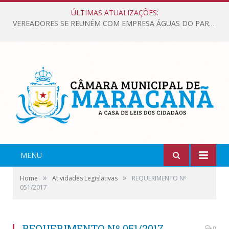
ÚLTIMAS ATUALIZAÇÕES:
VEREADORES SE REUNÉM COM EMPRESA ÁGUAS DO PARÁ, PARA APRESENTAR REIVINDICAÇÕES E MELHORIAS NA QUALIDADE DOS SERVIÇOS OFERECIDOS Á POPULAÇÃO.
MENU
»
»
Home
Atividades Legislativas
REQUERIMENTO Nº
051/2017
REQUERIMENTO Nº 051/2017
0