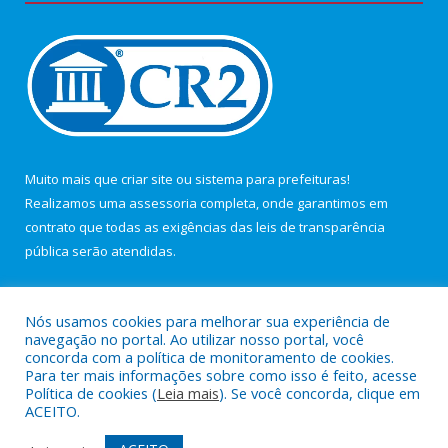
Muito mais que
criar site
ou
sistema para prefeituras
!
Realizamos uma
assessoria
completa, onde garantimos em
contrato que todas as exigências das
leis de transparência
pública
serão atendidas.
Conheça o
PNTP
e o
Radar da Transparência Pública
Nós usamos cookies para melhorar sua experiência de
navegação no portal. Ao utilizar nosso portal, você
concorda com a política de monitoramento de cookies.
Para ter mais informações sobre como isso é feito, acesse
Política de cookies (
Leia mais
). Se você concorda, clique em
Todos os direitos reservados a Câmara Municipal de Maracanã.
ACEITO.
Mapa do Site
Acessar Área Administrativa