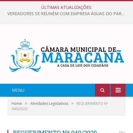
ÚLTIMAS ATUALIZAÇÕES:
VEREADORES SE REUNÉM COM EMPRESA ÁGUAS DO PARÁ, PARA APRESENTAR REIVINDICAÇÕES E MELHORIAS NA QUALIDADE DOS SERVIÇOS OFERECIDOS Á POPULAÇÃO.
MENU
»
»
Home
Atividades Legislativas
REQUERIMENTO Nº
049/2020
REQUERIMENTO Nº 049/2020
0