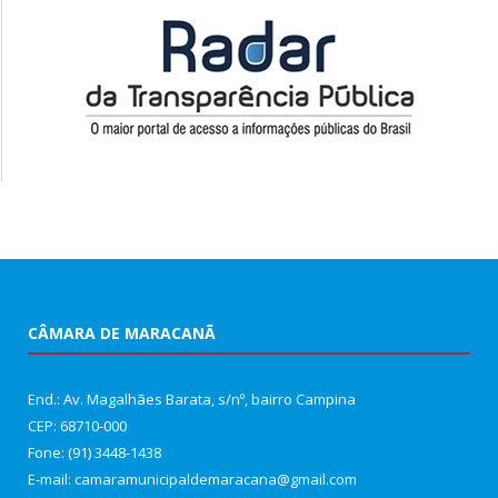
CÂMARA DE MARACANÃ
End.: Av. Magalhães Barata, s/nº, bairro Campina
CEP: 68710-000
Fone: (91) 3448-1438
E-mail: camaramunicipaldemaracana@gmail.com