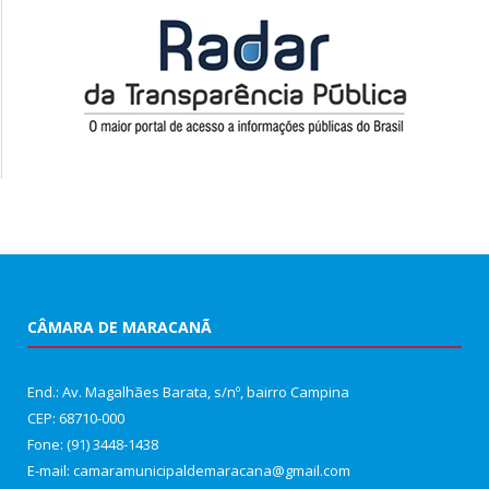
CÂMARA DE MARACANÃ
End.: Av. Magalhães Barata, s/nº, bairro Campina
CEP: 68710-000
Fone: (91) 3448-1438
E-mail: camaramunicipaldemaracana@gmail.com