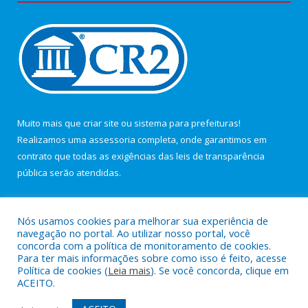
Muito mais que
criar site
ou
sistema para prefeituras
!
Realizamos uma
assessoria
completa, onde garantimos em
contrato que todas as exigências das
leis de transparência
pública
serão atendidas.
Conheça o
PNTP
e o
Radar da Transparência Pública
Nós usamos cookies para melhorar sua experiência de
navegação no portal. Ao utilizar nosso portal, você
concorda com a política de monitoramento de cookies.
Para ter mais informações sobre como isso é feito, acesse
Política de cookies (
Leia mais
). Se você concorda, clique em
Todos os direitos reservados a Câmara Municipal de Maracanã.
ACEITO.
Mapa do Site
Acessar Área Administrativa