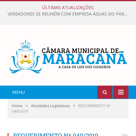
ÚLTIMAS ATUALIZAÇÕES:
VEREADORES SE REUNÉM COM EMPRESA ÁGUAS DO PARÁ, PARA APRESENTAR REIVINDICAÇÕES E MELHORIAS NA QUALIDADE DOS SERVIÇOS OFERECIDOS Á POPULAÇÃO.
MENU
»
»
Home
Atividades Legislativas
REQUERIMENTO Nº
049/2019
REQUERIMENTO Nº 049/2019
0