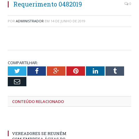
Requerimento 0482019
0
POR
ADMINISTRADOR
EM
14 DE JUNHO DE 2019
COMPARTILHAR:
Twitter
Facebook
Google+
Pinterest
LinkedIn
Tumblr
Email
CONTEÚDO RELACIONADO
VEREADORES SE REUNÉM