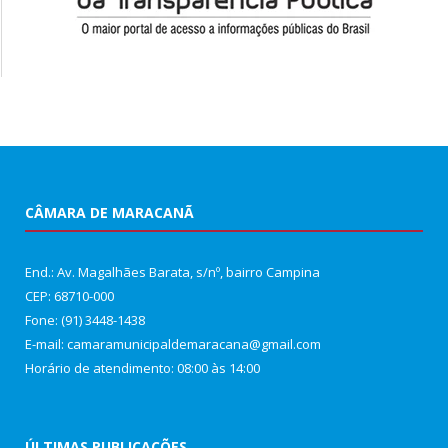
CÂMARA DE MARACANÃ
End.: Av. Magalhães Barata, s/nº, bairro Campina
CEP: 68710-000
Fone: (91) 3448-1438
E-mail: camaramunicipaldemaracana@gmail.com
Horário de atendimento: 08:00 às 14:00
ÚLTIMAS PUBLICAÇÕES