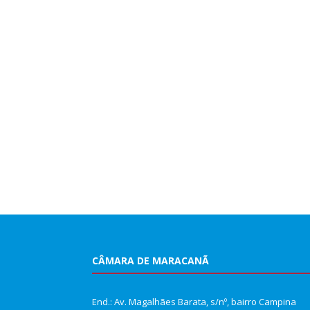
CÂMARA DE MARACANÃ
End.: Av. Magalhães Barata, s/nº, bairro Campina