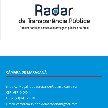
CÂMARA DE MARACANÃ
End.: Av. Magalhães Barata, s/nº, bairro Campina
CEP: 68710-000
Fone: (91) 3448-1438
E-mail: camaramunicipaldemaracana@gmail.com