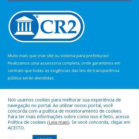
Muito mais que
criar site
ou
sistema para prefeituras
!
Realizamos uma
assessoria
completa, onde garantimos em
contrato que todas as exigências das
leis de transparência
pública
serão atendidas.
Conheça o
PNTP
e o
Radar da Transparência Pública
Nós usamos cookies para melhorar sua experiência de
navegação no portal. Ao utilizar nosso portal, você
concorda com a política de monitoramento de cookies.
Para ter mais informações sobre como isso é feito, acesse
Política de cookies (
Leia mais
). Se você concorda, clique em
Todos os direitos reservados a Câmara Municipal de Maracanã.
ACEITO.
Mapa do Site
Acessar Área Administrativa