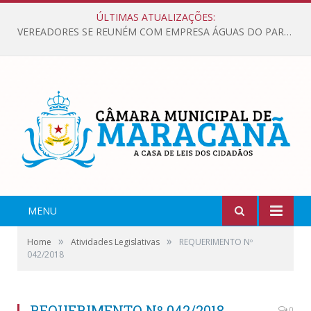
ÚLTIMAS ATUALIZAÇÕES:
VEREADORES SE REUNÉM COM EMPRESA ÁGUAS DO PARÁ, PARA APRESENTAR REIVINDICAÇÕES E MELHORIAS NA QUALIDADE DOS SERVIÇOS OFERECIDOS Á POPULAÇÃO.
MENU
»
»
Home
Atividades Legislativas
REQUERIMENTO Nº
042/2018
REQUERIMENTO Nº 042/2018
0