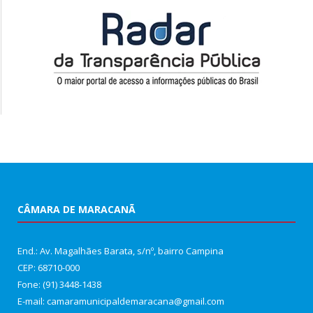
CÂMARA DE MARACANÃ
End.: Av. Magalhães Barata, s/nº, bairro Campina
CEP: 68710-000
Fone: (91) 3448-1438
E-mail: camaramunicipaldemaracana@gmail.com