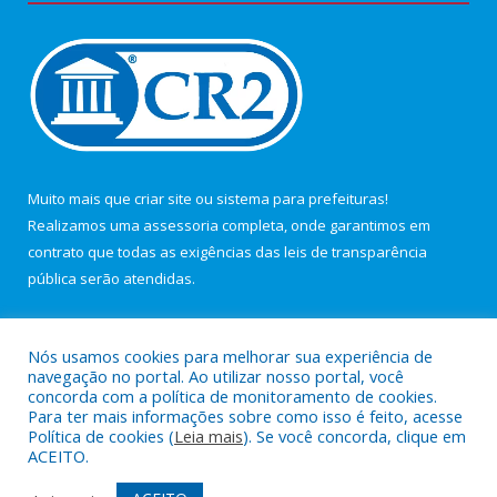
Muito mais que
criar site
ou
sistema para prefeituras
!
Realizamos uma
assessoria
completa, onde garantimos em
contrato que todas as exigências das
leis de transparência
pública
serão atendidas.
Conheça o
PNTP
e o
Radar da Transparência Pública
Nós usamos cookies para melhorar sua experiência de
navegação no portal. Ao utilizar nosso portal, você
concorda com a política de monitoramento de cookies.
Para ter mais informações sobre como isso é feito, acesse
Política de cookies (
Leia mais
). Se você concorda, clique em
Todos os direitos reservados a Câmara Municipal de Maracanã.
ACEITO.
Mapa do Site
Acessar Área Administrativa