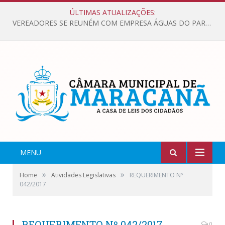
ÚLTIMAS ATUALIZAÇÕES:
VEREADORES SE REUNÉM COM EMPRESA ÁGUAS DO PARÁ, PARA APRESENTAR REIVINDICAÇÕES E MELHORIAS NA QUALIDADE DOS SERVIÇOS OFERECIDOS Á POPULAÇÃO.
MENU
»
»
Home
Atividades Legislativas
REQUERIMENTO Nº
042/2017
REQUERIMENTO Nº 042/2017
0