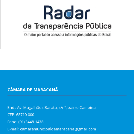
CÂMARA DE MARACANÃ
End.: Av. Magalhães Barata, s/nº, bairro Campina
CEP: 68710-000
Fone: (91) 3448-1438
E-mail: camaramunicipaldemaracana@gmail.com