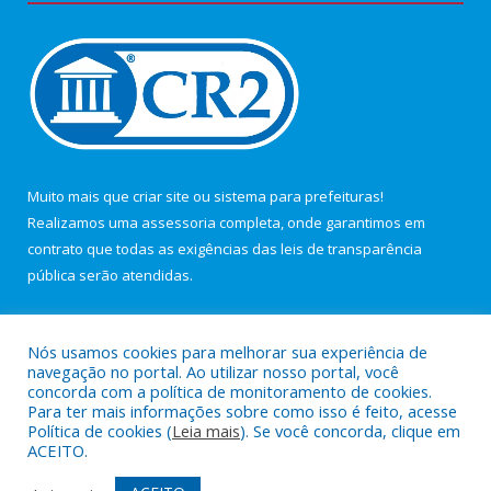
Muito mais que
criar site
ou
sistema para prefeituras
!
Realizamos uma
assessoria
completa, onde garantimos em
contrato que todas as exigências das
leis de transparência
pública
serão atendidas.
Conheça o
PNTP
e o
Radar da Transparência Pública
Nós usamos cookies para melhorar sua experiência de
navegação no portal. Ao utilizar nosso portal, você
concorda com a política de monitoramento de cookies.
Para ter mais informações sobre como isso é feito, acesse
Política de cookies (
Leia mais
). Se você concorda, clique em
Todos os direitos reservados a Câmara Municipal de Maracanã.
ACEITO.
Mapa do Site
Acessar Área Administrativa