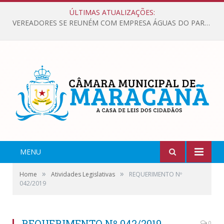
ÚLTIMAS ATUALIZAÇÕES:
VEREADORES SE REUNÉM COM EMPRESA ÁGUAS DO PARÁ, PARA APRESENTAR REIVINDICAÇÕES E MELHORIAS NA QUALIDADE DOS SERVIÇOS OFERECIDOS Á POPULAÇÃO.
MENU
»
»
Home
Atividades Legislativas
REQUERIMENTO Nº
042/2019
REQUERIMENTO Nº 042/2019
0