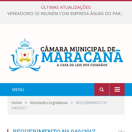
ÚLTIMAS ATUALIZAÇÕES:
VEREADORES SE REUNÉM COM EMPRESA ÁGUAS DO PARÁ, PARA APRESENTAR REIVINDICAÇÕES E MELHORIAS NA QUALIDADE DOS SERVIÇOS OFERECIDOS Á POPULAÇÃO.
MENU
»
»
Home
Atividades Legislativas
REQUERIMENTO Nº
040/2017
REQUERIMENTO Nº 040/2017
0