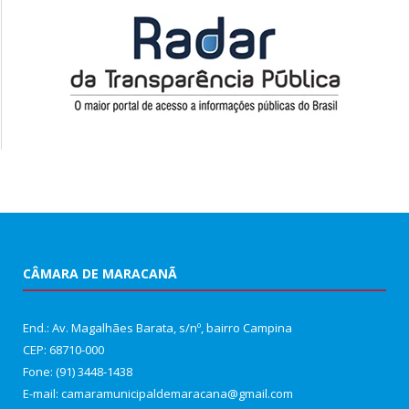
CÂMARA DE MARACANÃ
End.: Av. Magalhães Barata, s/nº, bairro Campina
CEP: 68710-000
Fone: (91) 3448-1438
E-mail: camaramunicipaldemaracana@gmail.com