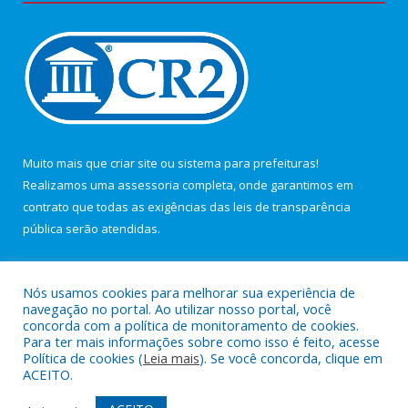
Muito mais que
criar site
ou
sistema para prefeituras
!
Realizamos uma
assessoria
completa, onde garantimos em
contrato que todas as exigências das
leis de transparência
pública
serão atendidas.
Conheça o
PNTP
e o
Radar da Transparência Pública
Nós usamos cookies para melhorar sua experiência de
navegação no portal. Ao utilizar nosso portal, você
concorda com a política de monitoramento de cookies.
Para ter mais informações sobre como isso é feito, acesse
Política de cookies (
Leia mais
). Se você concorda, clique em
Todos os direitos reservados a Câmara Municipal de Maracanã.
ACEITO.
Mapa do Site
Acessar Área Administrativa