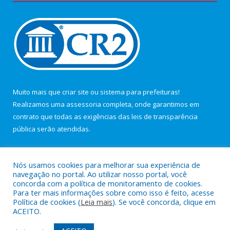
Muito mais que
criar site
ou
sistema para prefeituras
!
Realizamos uma
assessoria
completa, onde garantimos em
contrato que todas as exigências das
leis de transparência
pública
serão atendidas.
Conheça o
PNTP
e o
Radar da Transparência Pública
Nós usamos cookies para melhorar sua experiência de
navegação no portal. Ao utilizar nosso portal, você
concorda com a política de monitoramento de cookies.
Para ter mais informações sobre como isso é feito, acesse
Política de cookies (
Leia mais
). Se você concorda, clique em
Todos os direitos reservados a Câmara Municipal de Maracanã.
ACEITO.
Mapa do Site
Acessar Área Administrativa