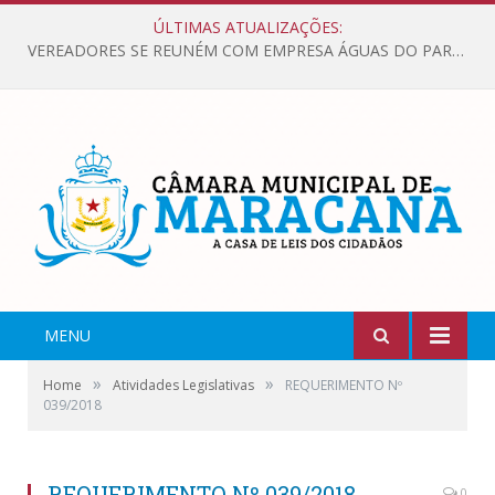
ÚLTIMAS ATUALIZAÇÕES:
VEREADORES SE REUNÉM COM EMPRESA ÁGUAS DO PARÁ, PARA APRESENTAR REIVINDICAÇÕES E MELHORIAS NA QUALIDADE DOS SERVIÇOS OFERECIDOS Á POPULAÇÃO.
MENU
»
»
Home
Atividades Legislativas
REQUERIMENTO Nº
039/2018
REQUERIMENTO Nº 039/2018
0