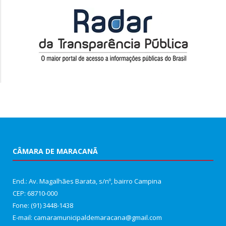
CÂMARA DE MARACANÃ
End.: Av. Magalhães Barata, s/nº, bairro Campina
CEP: 68710-000
Fone: (91) 3448-1438
E-mail: camaramunicipaldemaracana@gmail.com