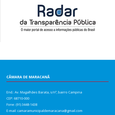
CÂMARA DE MARACANÃ
End.: Av. Magalhães Barata, s/nº, bairro Campina
CEP: 68710-000
Fone: (91) 3448-1438
E-mail: camaramunicipaldemaracana@gmail.com