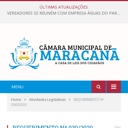
ÚLTIMAS ATUALIZAÇÕES:
VEREADORES SE REUNÉM COM EMPRESA ÁGUAS DO PARÁ, PARA APRESENTAR REIVINDICAÇÕES E MELHORIAS NA QUALIDADE DOS SERVIÇOS OFERECIDOS Á POPULAÇÃO.
MENU
»
»
Home
Atividades Legislativas
REQUERIMENTO Nº
030/2020
REQUERIMENTO Nº 030/2020
0