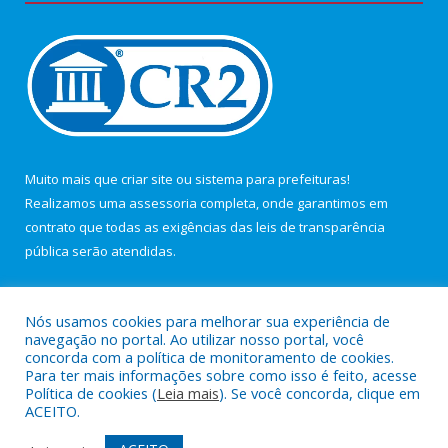
Muito mais que
criar site
ou
sistema para prefeituras
!
Realizamos uma
assessoria
completa, onde garantimos em
contrato que todas as exigências das
leis de transparência
pública
serão atendidas.
Conheça o
PNTP
e o
Radar da Transparência Pública
Nós usamos cookies para melhorar sua experiência de
navegação no portal. Ao utilizar nosso portal, você
concorda com a política de monitoramento de cookies.
Para ter mais informações sobre como isso é feito, acesse
Política de cookies (
Leia mais
). Se você concorda, clique em
Todos os direitos reservados a Câmara Municipal de Maracanã.
ACEITO.
Mapa do Site
Acessar Área Administrativa