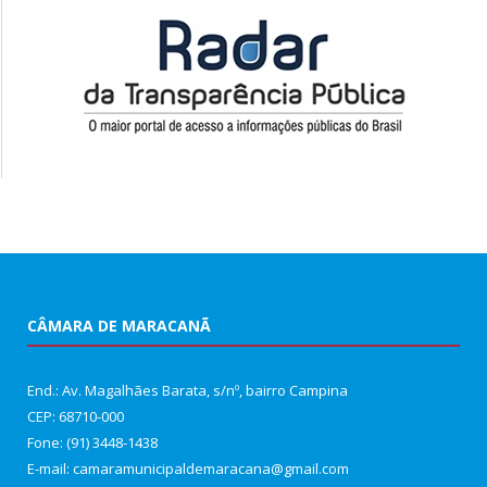
CÂMARA DE MARACANÃ
End.: Av. Magalhães Barata, s/nº, bairro Campina
CEP: 68710-000
Fone: (91) 3448-1438
E-mail: camaramunicipaldemaracana@gmail.com