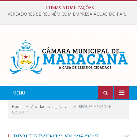
ÚLTIMAS ATUALIZAÇÕES:
VEREADORES SE REUNÉM COM EMPRESA ÁGUAS DO PARÁ, PARA APRESENTAR REIVINDICAÇÕES E MELHORIAS NA QUALIDADE DOS SERVIÇOS OFERECIDOS Á POPULAÇÃO.
MENU
»
»
Home
Atividades Legislativas
REQUERIMENTO Nº
025/2017
REQUERIMENTO Nº 025/2017
0