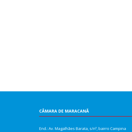
CÂMARA DE MARACANÃ
End.: Av. Magalhães Barata, s/nº, bairro Campina