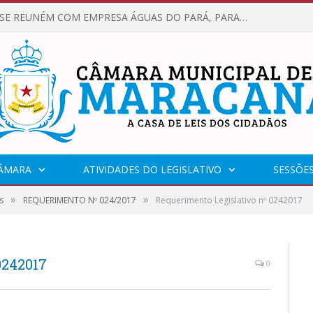
VEREADORES SE REUNÉM COM EMPRESA ÁGUAS DO PARÁ, PARA APRESENTAR REIVINDICAÇÕES E MELHORIAS NA QUALIDADE DOS SERVIÇOS OFERECIDOS Á POPULAÇÃO.
CÂMARA
ATIVIDADES DO LEGISLATIVO
SESSÕE
»
»
s
REQUERIMENTO Nº 024/2017
Requerimento Legislativo nº 0242017
0242017
0