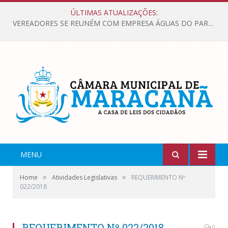
ÚLTIMAS ATUALIZAÇÕES:
VEREADORES SE REUNÉM COM EMPRESA ÁGUAS DO PARÁ, PARA APRESENTAR REIVINDICAÇÕES E MELHORIAS NA QUALIDADE DOS SERVIÇOS OFERECIDOS Á POPULAÇÃO.
MENU
»
»
Home
Atividades Legislativas
REQUERIMENTO Nº
022/2018
REQUERIMENTO Nº 022/2018
0