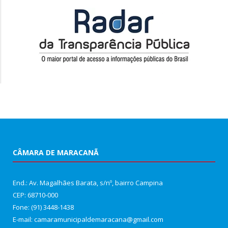
CÂMARA DE MARACANÃ
End.: Av. Magalhães Barata, s/nº, bairro Campina
CEP: 68710-000
Fone: (91) 3448-1438
E-mail: camaramunicipaldemaracana@gmail.com