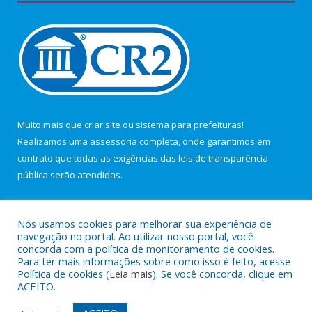
Muito mais que
criar site
ou
sistema para prefeituras
!
Realizamos uma
assessoria
completa, onde garantimos em
contrato que todas as exigências das
leis de transparência
pública
serão atendidas.
Conheça o
PNTP
e o
Radar da Transparência Pública
Nós usamos cookies para melhorar sua experiência de
navegação no portal. Ao utilizar nosso portal, você
concorda com a política de monitoramento de cookies.
Para ter mais informações sobre como isso é feito, acesse
Política de cookies (
Leia mais
). Se você concorda, clique em
Todos os direitos reservados a Câmara Municipal de Maracanã.
ACEITO.
Mapa do Site
Acessar Área Administrativa