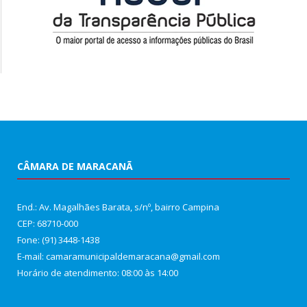
CÂMARA DE MARACANÃ
End.: Av. Magalhães Barata, s/nº, bairro Campina
CEP: 68710-000
Fone: (91) 3448-1438
E-mail: camaramunicipaldemaracana@gmail.com
Horário de atendimento: 08:00 às 14:00