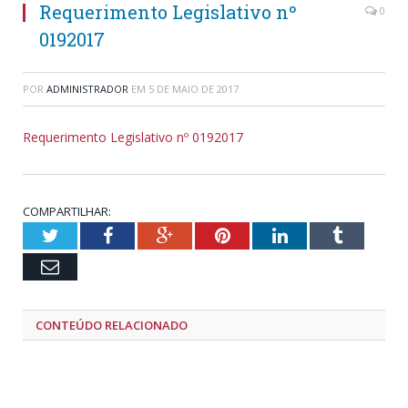
Requerimento Legislativo nº
0
0192017
POR
ADMINISTRADOR
EM
5 DE MAIO DE 2017
Requerimento Legislativo nº 0192017
COMPARTILHAR:
Twitter
Facebook
Google+
Pinterest
LinkedIn
Tumblr
Email
CONTEÚDO RELACIONADO