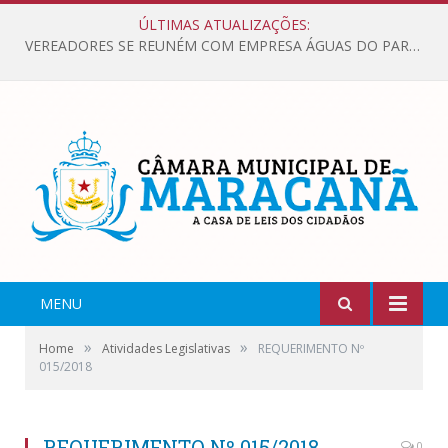
ÚLTIMAS ATUALIZAÇÕES:
VEREADORES SE REUNÉM COM EMPRESA ÁGUAS DO PARÁ, PARA APRESENTAR REIVINDICAÇÕES E MELHORIAS NA QUALIDADE DOS SERVIÇOS OFERECIDOS Á POPULAÇÃO.
MENU
»
»
Home
Atividades Legislativas
REQUERIMENTO Nº
015/2018
REQUERIMENTO Nº 015/2018
0