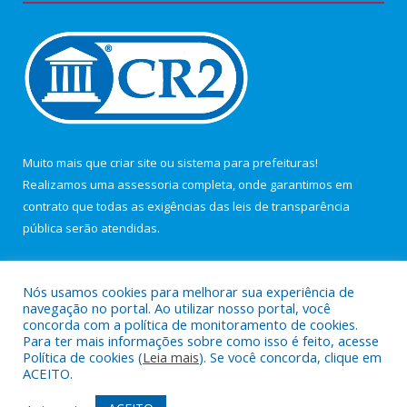
Muito mais que
criar site
ou
sistema para prefeituras
!
Realizamos uma
assessoria
completa, onde garantimos em
contrato que todas as exigências das
leis de transparência
pública
serão atendidas.
Conheça o
PNTP
e o
Radar da Transparência Pública
Nós usamos cookies para melhorar sua experiência de
navegação no portal. Ao utilizar nosso portal, você
concorda com a política de monitoramento de cookies.
Para ter mais informações sobre como isso é feito, acesse
Política de cookies (
Leia mais
). Se você concorda, clique em
Todos os direitos reservados a Câmara Municipal de Maracanã.
ACEITO.
Mapa do Site
Acessar Área Administrativa