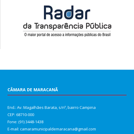
CÂMARA DE MARACANÃ
End.: Av. Magalhães Barata, s/nº, bairro Campina
CEP: 68710-000
Fone: (91) 3448-1438
E-mail: camaramunicipaldemaracana@gmail.com