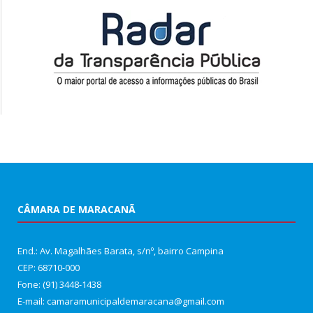
CÂMARA DE MARACANÃ
End.: Av. Magalhães Barata, s/nº, bairro Campina
CEP: 68710-000
Fone: (91) 3448-1438
E-mail: camaramunicipaldemaracana@gmail.com