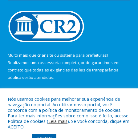
Muito mais que
criar site
ou
sistema para prefeituras
!
Realizamos uma
assessoria
completa, onde garantimos em
contrato que todas as exigências das
leis de transparência
pública
serão atendidas.
Conheça o
PNTP
e o
Radar da Transparência Pública
Nós usamos cookies para melhorar sua experiência de
navegação no portal. Ao utilizar nosso portal, você
concorda com a política de monitoramento de cookies.
Para ter mais informações sobre como isso é feito, acesse
Política de cookies (
Leia mais
). Se você concorda, clique em
Todos os direitos reservados a Câmara Municipal de Maracanã.
ACEITO.
Mapa do Site
Acessar Área Administrativa