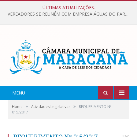
ÚLTIMAS ATUALIZAÇÕES:
VEREADORES SE REUNÉM COM EMPRESA ÁGUAS DO PARÁ, PARA APRESENTAR REIVINDICAÇÕES E MELHORIAS NA QUALIDADE DOS SERVIÇOS OFERECIDOS Á POPULAÇÃO.
MENU
»
»
Home
Atividades Legislativas
REQUERIMENTO Nº
015/2017
REQUERIMENTO Nº 015/2017
0