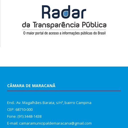
CÂMARA DE MARACANÃ
End.: Av. Magalhães Barata, s/nº, bairro Campina
CEP: 68710-000
Fone: (91) 3448-1438
E-mail: camaramunicipaldemaracana@gmail.com