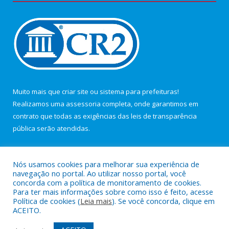
Muito mais que
criar site
ou
sistema para prefeituras
!
Realizamos uma
assessoria
completa, onde garantimos em
contrato que todas as exigências das
leis de transparência
pública
serão atendidas.
Conheça o
PNTP
e o
Radar da Transparência Pública
Nós usamos cookies para melhorar sua experiência de
navegação no portal. Ao utilizar nosso portal, você
concorda com a política de monitoramento de cookies.
Para ter mais informações sobre como isso é feito, acesse
Política de cookies (
Leia mais
). Se você concorda, clique em
Todos os direitos reservados a Câmara Municipal de Maracanã.
ACEITO.
Mapa do Site
Acessar Área Administrativa