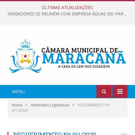
ÚLTIMAS ATUALIZAÇÕES:
VEREADORES SE REUNÉM COM EMPRESA ÁGUAS DO PARÁ, PARA APRESENTAR REIVINDICAÇÕES E MELHORIAS NA QUALIDADE DOS SERVIÇOS OFERECIDOS Á POPULAÇÃO.
MENU
»
»
Home
Atividades Legislativas
REQUERIMENTO Nº
011/2020
REQUERIMENTO Nº 011/2020
0