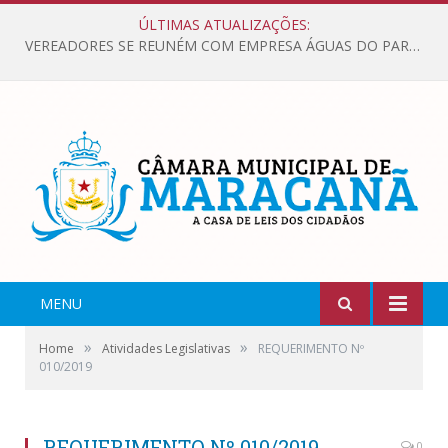
ÚLTIMAS ATUALIZAÇÕES:
VEREADORES SE REUNÉM COM EMPRESA ÁGUAS DO PARÁ, PARA APRESENTAR REIVINDICAÇÕES E MELHORIAS NA QUALIDADE DOS SERVIÇOS OFERECIDOS Á POPULAÇÃO.
MENU
»
»
Home
Atividades Legislativas
REQUERIMENTO Nº
010/2019
REQUERIMENTO Nº 010/2019
0