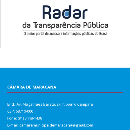
CÂMARA DE MARACANÃ
End.: Av. Magalhães Barata, s/nº, bairro Campina
CEP: 68710-000
Fone: (91) 3448-1438
E-mail: camaramunicipaldemaracana@gmail.com