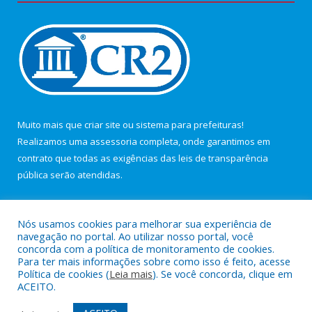
Muito mais que
criar site
ou
sistema para prefeituras
!
Realizamos uma
assessoria
completa, onde garantimos em
contrato que todas as exigências das
leis de transparência
pública
serão atendidas.
Conheça o
PNTP
e o
Radar da Transparência Pública
Nós usamos cookies para melhorar sua experiência de
navegação no portal. Ao utilizar nosso portal, você
concorda com a política de monitoramento de cookies.
Para ter mais informações sobre como isso é feito, acesse
Política de cookies (
Leia mais
). Se você concorda, clique em
Todos os direitos reservados a Câmara Municipal de Maracanã.
ACEITO.
Mapa do Site
Acessar Área Administrativa