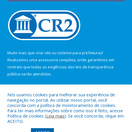
Muito mais que
criar site
ou
sistema para prefeituras
!
Realizamos uma
assessoria
completa, onde garantimos em
contrato que todas as exigências das
leis de transparência
pública
serão atendidas.
Conheça o
PNTP
e o
Radar da Transparência Pública
Nós usamos cookies para melhorar sua experiência de
navegação no portal. Ao utilizar nosso portal, você
concorda com a política de monitoramento de cookies.
Para ter mais informações sobre como isso é feito, acesse
Política de cookies (
Leia mais
). Se você concorda, clique em
Todos os direitos reservados a Câmara Municipal de Maracanã.
ACEITO.
Mapa do Site
Acessar Área Administrativa