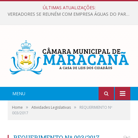
ÚLTIMAS ATUALIZAÇÕES:
VEREADORES SE REUNÉM COM EMPRESA ÁGUAS DO PARÁ, PARA APRESENTAR REIVINDICAÇÕES E MELHORIAS NA QUALIDADE DOS SERVIÇOS OFERECIDOS Á POPULAÇÃO.
MENU
»
»
Home
Atividades Legislativas
REQUERIMENTO Nº
003/2017
REQUERIMENTO Nº 003/2017
0