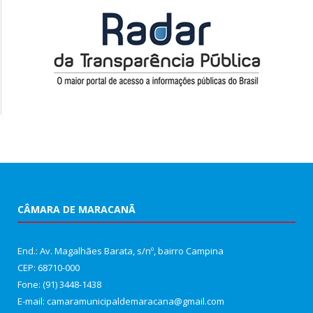
CÂMARA DE MARACANÃ
End.: Av. Magalhães Barata, s/nº, bairro Campina
CEP: 68710-000
Fone: (91) 3448-1438
E-mail: camaramunicipaldemaracana@gmail.com