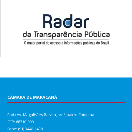
CÂMARA DE MARACANÃ
End.: Av. Magalhães Barata, s/nº, bairro Campina
CEP: 68710-000
Fone: (91) 3448-1438