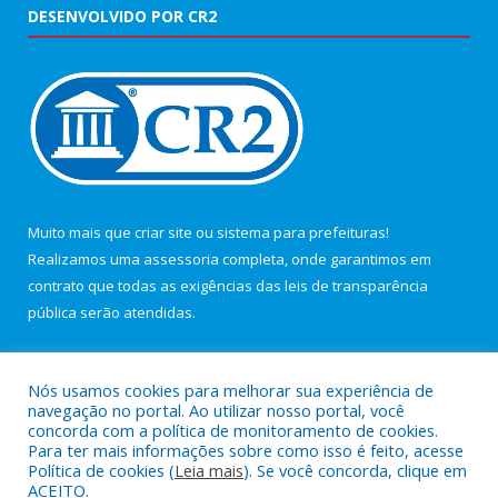
DESENVOLVIDO POR CR2
Muito mais que
criar site
ou
sistema para prefeituras
!
Realizamos uma
assessoria
completa, onde garantimos em
contrato que todas as exigências das
leis de transparência
pública
serão atendidas.
Conheça o
PNTP
e o
Radar da Transparência Pública
Nós usamos cookies para melhorar sua experiência de
navegação no portal. Ao utilizar nosso portal, você
concorda com a política de monitoramento de cookies.
Para ter mais informações sobre como isso é feito, acesse
Política de cookies (
Leia mais
). Se você concorda, clique em
Todos os direitos reservados a Câmara Municipal de Maracanã.
ACEITO.