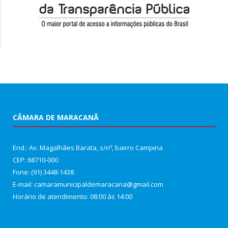
CÂMARA DE MARACANÃ
End.: Av. Magalhães Barata, s/nº, bairro Campina
CEP: 68710-000
Fone: (91) 3448-1438
E-mail: camaramunicipaldemaracana@gmail.com
Horário de atendimento: 08:00 às 14:00