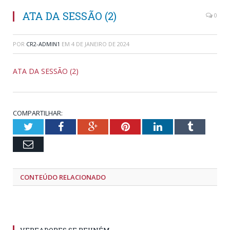
ATA DA SESSÃO (2)
0
POR
CR2-ADMIN1
EM
4 DE JANEIRO DE 2024
ATA DA SESSÃO (2)
COMPARTILHAR:
Twitter
Facebook
Google+
Pinterest
LinkedIn
Tumblr
Email
CONTEÚDO RELACIONADO