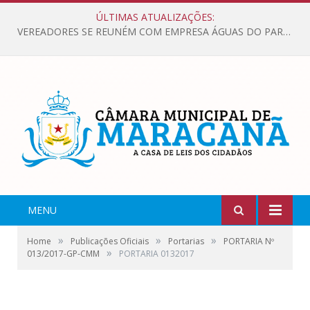
ÚLTIMAS ATUALIZAÇÕES:
VEREADORES SE REUNÉM COM EMPRESA ÁGUAS DO PARÁ, PARA APRESENTAR REIVINDICAÇÕES E MELHORIAS NA QUALIDADE DOS SERVIÇOS OFERECIDOS Á POPULAÇÃO.
MENU
»
»
»
Home
Publicações Oficiais
Portarias
PORTARIA Nº
»
013/2017-GP-CMM
PORTARIA 0132017