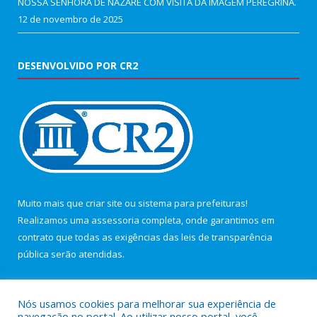
NOSSA SENHORA DE NAZARÉ COM VISITA DA IMAGEM PEREGRINA.
12 de novembro de 2025
DESENVOLVIDO POR CR2
Muito mais que
criar site
ou
sistema para prefeituras
!
Realizamos uma
assessoria
completa, onde garantimos em
contrato que todas as exigências das
leis de transparência
pública
serão atendidas.
Conheça o
PNTP
e o
Radar da Transparência Pública
Nós usamos cookies para melhorar sua experiência de
navegação no portal. Ao utilizar nosso portal, você