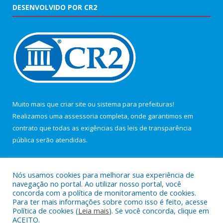
DESENVOLVIDO POR CR2
Muito mais que
criar site
ou
sistema para prefeituras
!
Realizamos uma
assessoria
completa, onde garantimos em
contrato que todas as exigências das
leis de transparência
pública
serão atendidas.
Conheça o
PNTP
e o
Radar da Transparência Pública
Nós usamos cookies para melhorar sua experiência de
navegação no portal. Ao utilizar nosso portal, você
concorda com a política de monitoramento de cookies.
Para ter mais informações sobre como isso é feito, acesse
Política de cookies (
Leia mais
). Se você concorda, clique em
Todos os direitos reservados a Câmara Municipal de Maracanã.
ACEITO.