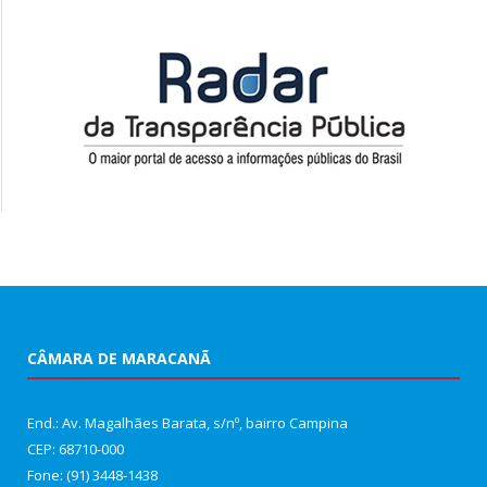
CÂMARA DE MARACANÃ
End.: Av. Magalhães Barata, s/nº, bairro Campina
CEP: 68710-000
Fone: (91) 3448-1438