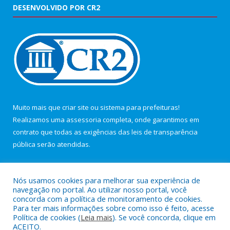
DESENVOLVIDO POR CR2
Muito mais que
criar site
ou
sistema para prefeituras
!
Realizamos uma
assessoria
completa, onde garantimos em
contrato que todas as exigências das
leis de transparência
pública
serão atendidas.
Conheça o
PNTP
e o
Radar da Transparência Pública
Nós usamos cookies para melhorar sua experiência de
navegação no portal. Ao utilizar nosso portal, você
concorda com a política de monitoramento de cookies.
Para ter mais informações sobre como isso é feito, acesse
Política de cookies (
Leia mais
). Se você concorda, clique em
Todos os direitos reservados a Câmara Municipal de Maracanã.
ACEITO.