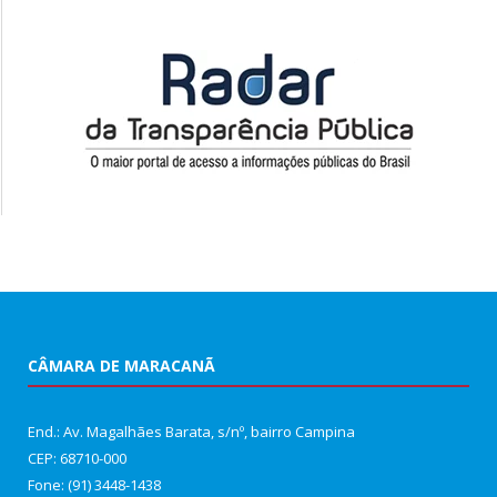
CÂMARA DE MARACANÃ
End.: Av. Magalhães Barata, s/nº, bairro Campina
CEP: 68710-000
Fone: (91) 3448-1438