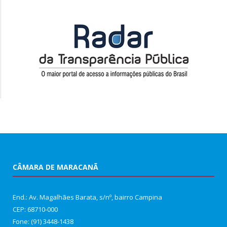
CÂMARA DE MARACANÃ
End.: Av. Magalhães Barata, s/nº, bairro Campina
CEP: 68710-000
Fone: (91) 3448-1438