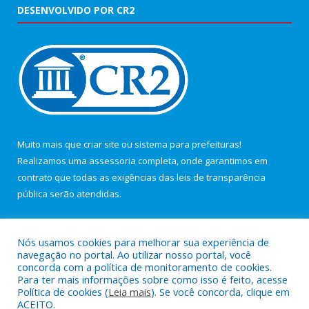
DESENVOLVIDO POR CR2
Muito mais que
criar site
ou
sistema para prefeituras
!
Realizamos uma
assessoria
completa, onde garantimos em
contrato que todas as exigências das
leis de transparência
pública
serão atendidas.
Conheça o
PNTP
e o
Radar da Transparência Pública
Nós usamos cookies para melhorar sua experiência de
navegação no portal. Ao utilizar nosso portal, você
concorda com a política de monitoramento de cookies.
Para ter mais informações sobre como isso é feito, acesse
Política de cookies (
Leia mais
). Se você concorda, clique em
Todos os direitos reservados a Câmara Municipal de Maracanã.
ACEITO.