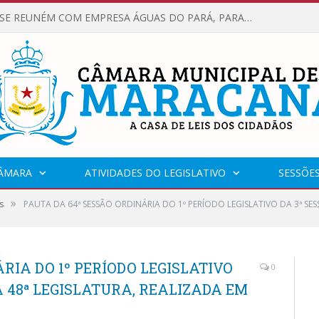
VEREADORES SE REUNÉM COM EMPRESA ÁGUAS DO PARÁ, PARA APRESENTAR REIVINDICAÇÕES E MELHORIAS NA QUALIDADE DOS SERVIÇOS OFERECIDOS Á POPULAÇÃO.
CÂMARA
ATIVIDADES DO LEGISLATIVO
SESSÕE
»
s
PAUTA DA 64ª SESSÃO ORDINÁRIA DO 1º PERÍODO LEGISLATIVO DA 3ª SES
RIA DO 1º PERÍODO LEGISLATIVO
0
A 48ª LEGISLATURA, REALIZADA EM