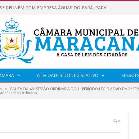
VEREADORES SE REUNÉM COM EMPRESA ÁGUAS DO PARÁ, PARA APRESENTAR REIVINDICAÇÕES E MELHORIAS NA QUALIDADE DOS SERVIÇOS OFERECIDOS Á POPULAÇÃO.
CÂMARA
ATIVIDADES DO LEGISLATIVO
SESSÕE
»
s
PAUTA DA 46ª SESSÃO ORDINÁRIA DO 1º PERÍODO LEGISLATIVO DA 2ª SESS
 46ª Sessão Ordinária
0