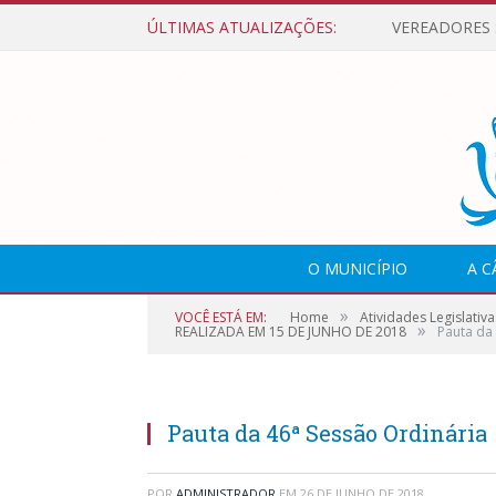
ÚLTIMAS ATUALIZAÇÕES:
O MUNICÍPIO
A 
»
VOCÊ ESTÁ EM:
Home
Atividades Legislativa
»
REALIZADA EM 15 DE JUNHO DE 2018
Pauta da
Pauta da 46ª Sessão Ordinária
POR
ADMINISTRADOR
EM
26 DE JUNHO DE 2018