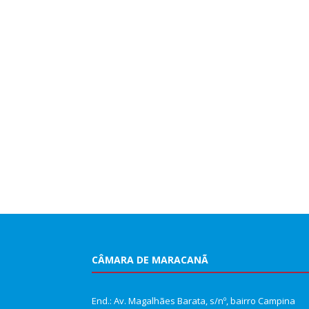
CÂMARA DE MARACANÃ
End.: Av. Magalhães Barata, s/nº, bairro Campina