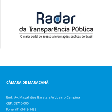
CÂMARA DE MARACANÃ
End.: Av. Magalhães Barata, s/nº, bairro Campina
CEP: 68710-000
Fone: (91) 3448-1438