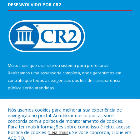
DESENVOLVIDO POR CR2
Muito mais que
criar site
ou
sistema para prefeituras
!
Realizamos uma
assessoria
completa, onde garantimos em
contrato que todas as exigências das
leis de transparência
pública
serão atendidas.
Conheça o
PNTP
e o
Radar da Transparência Pública
Nós usamos cookies para melhorar sua experiência de
navegação no portal. Ao utilizar nosso portal, você
concorda com a política de monitoramento de cookies.
Para ter mais informações sobre como isso é feito, acesse
Política de cookies (
Leia mais
). Se você concorda, clique em
Todos os direitos reservados a Câmara Municipal de Maracanã.
ACEITO.