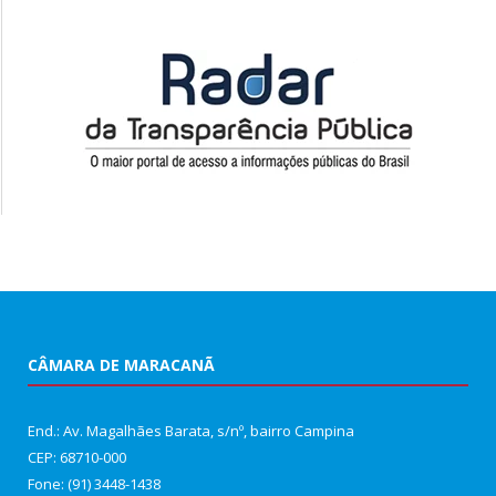
CÂMARA DE MARACANÃ
End.: Av. Magalhães Barata, s/nº, bairro Campina
CEP: 68710-000
Fone: (91) 3448-1438