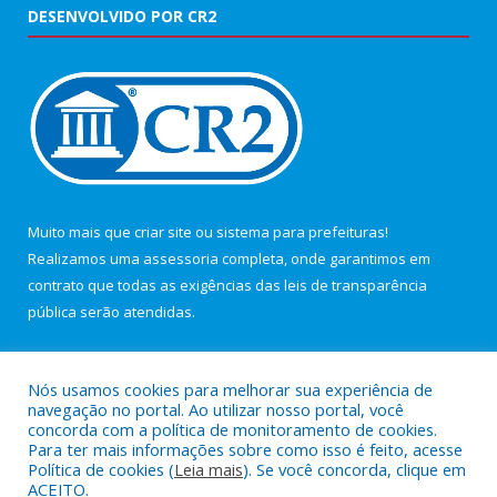
DESENVOLVIDO POR CR2
Muito mais que
criar site
ou
sistema para prefeituras
!
Realizamos uma
assessoria
completa, onde garantimos em
contrato que todas as exigências das
leis de transparência
pública
serão atendidas.
Conheça o
PNTP
e o
Radar da Transparência Pública
Nós usamos cookies para melhorar sua experiência de
navegação no portal. Ao utilizar nosso portal, você
concorda com a política de monitoramento de cookies.
Para ter mais informações sobre como isso é feito, acesse
Política de cookies (
Leia mais
). Se você concorda, clique em
Todos os direitos reservados a Câmara Municipal de Maracanã.
ACEITO.