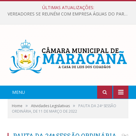
ÚLTIMAS ATUALIZAÇÕES:
VEREADORES SE REUNÉM COM EMPRESA ÁGUAS DO PARÁ, PARA APRESENTAR REIVINDICAÇÕES E MELHORIAS NA QUALIDADE DOS SERVIÇOS OFERECIDOS Á POPULAÇÃO.
MENU
»
»
Home
Atividades Legislativas
PAUTA DA 24ª SESSÃO
ORDINÁRIA, DE 11 DE MARÇO DE 2022
PAUTA DA 24ª SESSÃO ORDINÁRIA,
0