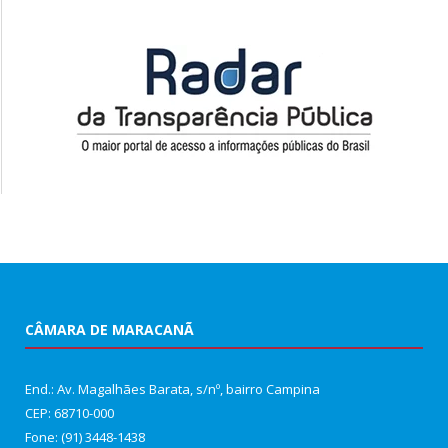
CÂMARA DE MARACANÃ
End.: Av. Magalhães Barata, s/nº, bairro Campina
CEP: 68710-000
Fone: (91) 3448-1438