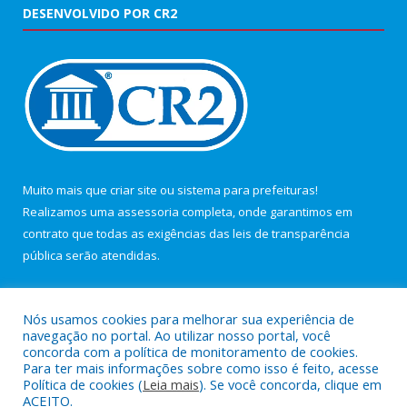
DESENVOLVIDO POR CR2
Muito mais que
criar site
ou
sistema para prefeituras
!
Realizamos uma
assessoria
completa, onde garantimos em
contrato que todas as exigências das
leis de transparência
pública
serão atendidas.
Conheça o
PNTP
e o
Radar da Transparência Pública
Nós usamos cookies para melhorar sua experiência de
navegação no portal. Ao utilizar nosso portal, você
concorda com a política de monitoramento de cookies.
Para ter mais informações sobre como isso é feito, acesse
Política de cookies (
Leia mais
). Se você concorda, clique em
Todos os direitos reservados a Câmara Municipal de Maracanã.
ACEITO.