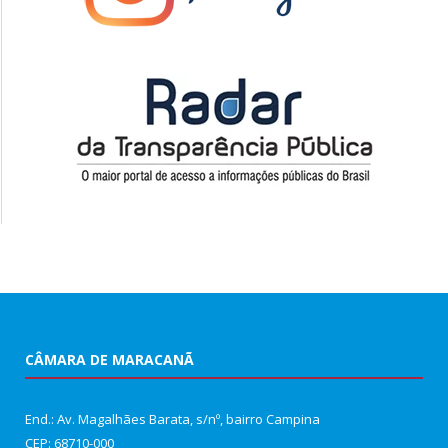
CÂMARA DE MARACANÃ
End.: Av. Magalhães Barata, s/nº, bairro Campina
CEP: 68710-000